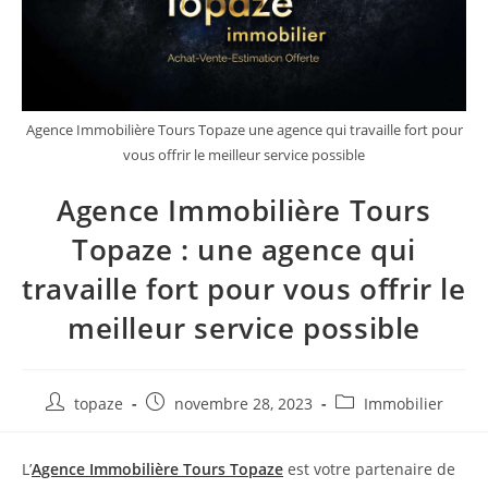
Agence Immobilière Tours Topaze une agence qui travaille fort pour
vous offrir le meilleur service possible
Agence Immobilière Tours
Topaze : une agence qui
travaille fort pour vous offrir le
meilleur service possible
Auteur/autrice
Publication
Post
topaze
novembre 28, 2023
Immobilier
de
publiée :
category:
la
L’
Agence Immobilière Tours Topaze
est votre partenaire de
publication :