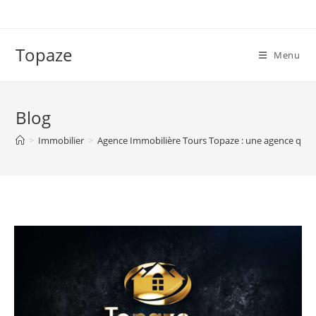
Skip
to
content
Topaze
Menu
Blog
>
Immobilier
>
Agence Immobilière Tours Topaze : une agence qui trav