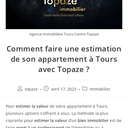
Agence immobilière Tours Centre Topaze
Comment faire une estimation
de son appartement à Tours
avec Topaze ?
Auteur/autrice
Publication
Post
topaze
avril 17, 2023
Immobilier
de
publiée :
category:
la
Pour
estimer la valeur
de votre appartement à Tours,
publication :
plusieurs options s’offrent à vous. La méthode la plus
courante pour
estimer la valeur
d’un
bien immobilier
est de
faire
appel à un professionnel
de l’immobilier ou à