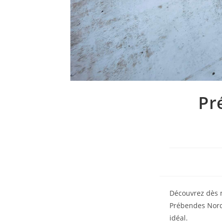
Pr
Découvrez dès m
Prébendes Nord 
idéal.