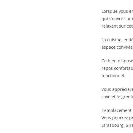
Lorsque vous en
qui s’ouvre sur
relaxant sur ce
La cuisine, ent
espace convivia
Ce bien dispos
repos confortab
fonctionnel.
Vous appréciere
cave et le greni
L’emplacement d
Vous pourrez pr
Strasbourg, Gir