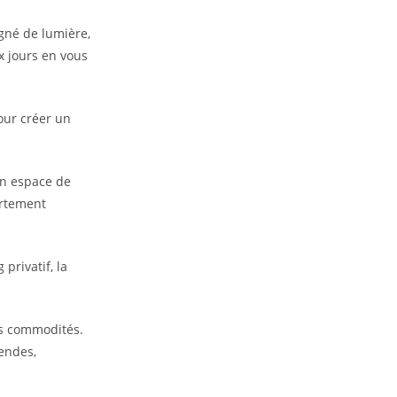
gné de lumière,
x jours en vous
our créer un
un espace de
artement
privatif, la
es commodités.
endes,