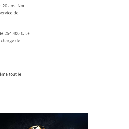
de 20 ans. Nous
service de
de 254.400 €. Le
a charge de
ême tout le