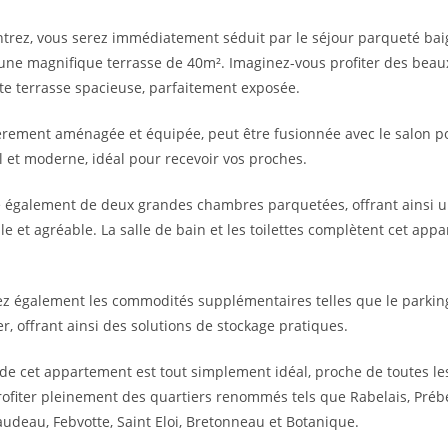
trez, vous serez immédiatement séduit par le séjour parqueté bai
 une magnifique terrasse de 40m². Imaginez-vous profiter des beau
tte terrasse spacieuse, parfaitement exposée.
ièrement aménagée et équipée, peut être fusionnée avec le salon p
l et moderne, idéal pour recevoir vos proches.
e également de deux grandes chambres parquetées, offrant ainsi 
le et agréable. La salle de bain et les toilettes complètent cet app
z également les commodités supplémentaires telles que le parking 
er, offrant ainsi des solutions de stockage pratiques.
e cet appartement est tout simplement idéal, proche de toutes l
ofiter pleinement des quartiers renommés tels que Rabelais, Préb
audeau, Febvotte, Saint Eloi, Bretonneau et Botanique.