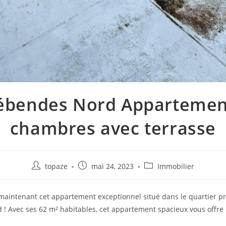
ébendes Nord Appartemen
chambres avec terrasse
Auteur/autrice
Publication
Post
topaze
mai 24, 2023
Immobilier
de
publiée :
category:
la
aintenant cet appartement exceptionnel situé dans le quartier pr
publication :
! Avec ses 62 m² habitables, cet appartement spacieux vous offre 