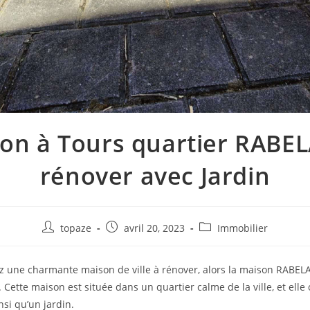
on à Tours quartier RABEL
rénover avec Jardin
Auteur/autrice
Publication
Post
topaze
avril 20, 2023
Immobilier
de
publiée :
category:
la
z une charmante maison de ville à rénover, alors la maison RABELAI
publication :
 Cette maison est située dans un quartier calme de la ville, et elle
si qu’un jardin.