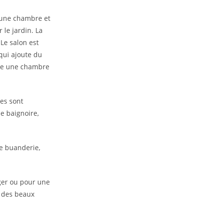
d’une chambre et
 le jardin. La
Le salon est
qui ajoute du
mme une chambre
es sont
ne baignoire,
e buanderie,
ager ou pour une
r des beaux