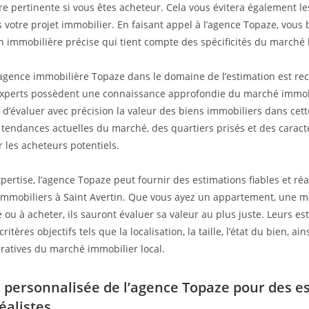
fre pertinente si vous êtes acheteur. Cela vous évitera également le
s votre projet immobilier. En faisant appel à l’agence Topaze, vous 
n immobilière précise qui tient compte des spécificités du marché l
l’agence immobilière Topaze dans le domaine de l’estimation est re
experts possèdent une connaissance approfondie du marché immobil
 d’évaluer avec précision la valeur des biens immobiliers dans cette
s tendances actuelles du marché, des quartiers prisés et des caract
 les acheteurs potentiels.
pertise, l’agence Topaze peut fournir des estimations fiables et réa
immobiliers à Saint Avertin. Que vous ayez un appartement, une 
 ou à acheter, ils sauront évaluer sa valeur au plus juste. Leurs es
itères objectifs tels que la localisation, la taille, l’état du bien, ai
atives du marché immobilier local.
 personnalisée de l’agence Topaze pour des e
réalistes