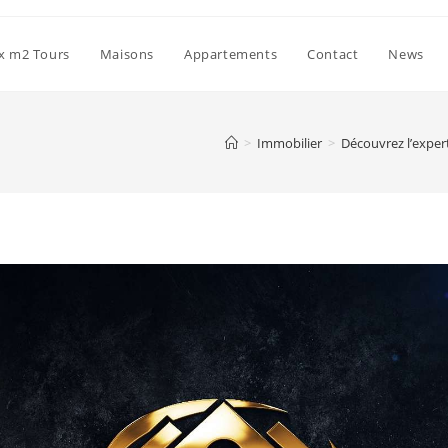
ix m2 Tours
Maisons
Appartements
Contact
News
>
Immobilier
>
Découvrez l’expert