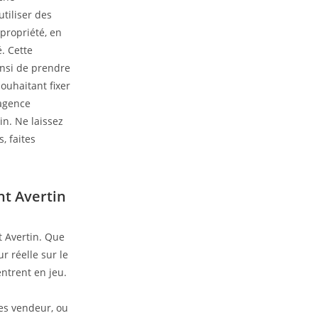
tiliser des
propriété, en
. Cette
insi de prendre
ouhaitant fixer
’agence
in. Ne laissez
, faites
nt Avertin
t Avertin. Que
r réelle sur le
entrent en jeu.
tes vendeur, ou