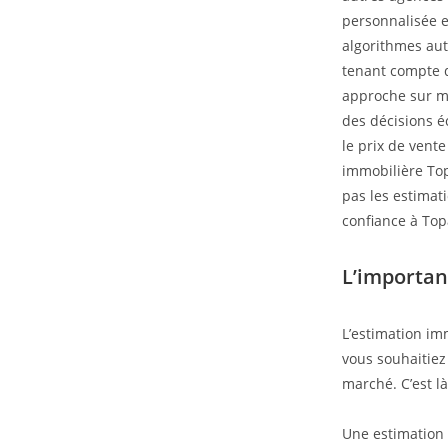
personnalisée e
algorithmes aut
tenant compte d
approche sur me
des décisions é
le prix de vent
immobilière Top
pas les estimat
confiance à Top
L’importan
L’estimation im
vous souhaitiez 
marché. C’est l
Une estimation 