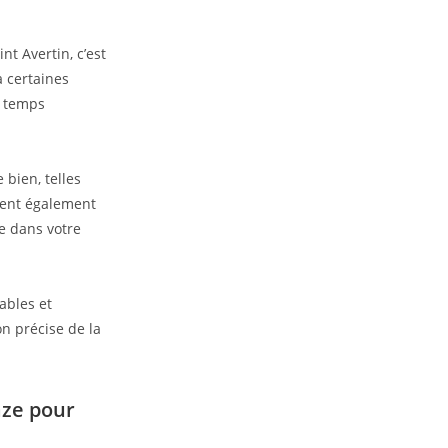
t Avertin, c’est
 certaines
e temps
bien, telles
nent également
e dans votre
ables et
on précise de la
aze pour