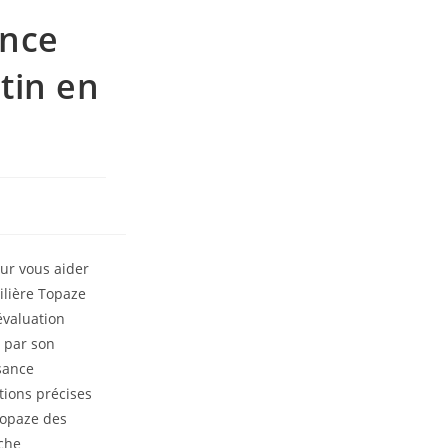
ence
tin en
our vous aider
ilière Topaze
’évaluation
e par son
sance
tions précises
Topaze des
oche