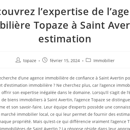
ouvrez l’expertise de l’ag
ilière Topaze à Saint Aver
estimation
Auteur/autrice
Publication
Post
topaze
février 15, 2024
Immobilier
de
publiée :
category:
la
recherche d’une agence immobilière de confiance à Saint Avertin p
publication :
et d’estimation immobilière ? Ne cherchez plus, car l’agence immob
 offrir son expertise inégalée dans le domaine. Lorsqu’il s’agit de l
e de biens immobiliers à Saint Avertin, l’agence Topaze se distingu
me et son savoir-faire. Leur équipe d’experts possède une connais
marché immobilier local, ce qui leur permet de fournir des estima
haque propriété. Mais qu’est-ce qui différencie vraiment l’agence 
immobilières de Saint Avertin ? La réponse réside dans leur appr