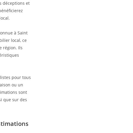
s déceptions et
bénéficierez
ocal.
connue à Saint
ier local, ce
 région. Ils
éristiques
listes pour tous
maison ou un
timations sont
nsi que sur des
stimations